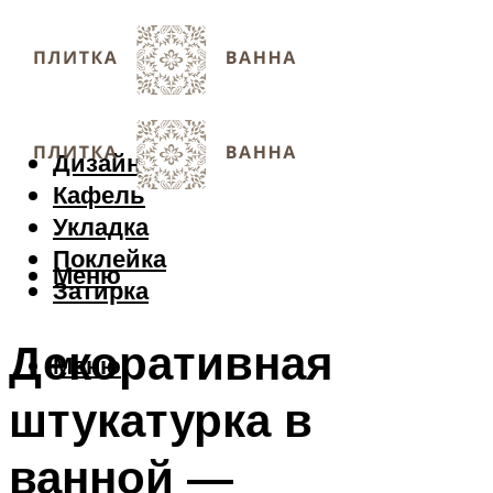
Дизайн
Кафель
Укладка
Поклейка
Меню
Затирка
Декоративная
Меню
штукатурка в
ванной —