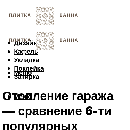
Дизайн
Кафель
Укладка
Поклейка
Меню
Затирка
Отопление гаража
Меню
— сравнение 6-ти
популярных