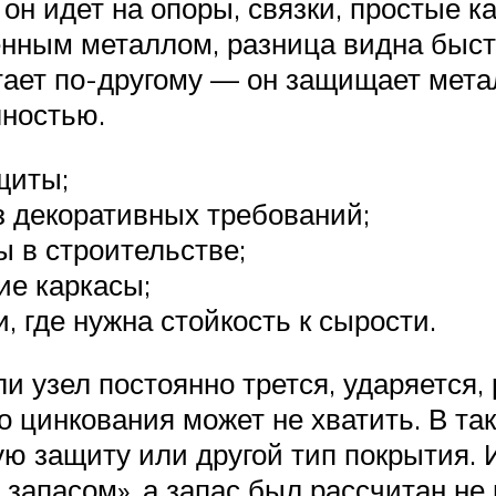
он идет на опоры, связки, простые к
шенным металлом, разница видна быст
тает по-другому — он защищает мет
лностью.
щиты;
з декоративных требований;
 в строительстве;
ие каркасы;
 где нужна стойкость к сырости.
ли узел постоянно трется, ударяется
 цинкования может не хватить. В так
 защиту или другой тип покрытия. 
запасом», а запас был рассчитан не 