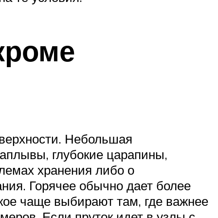
 кроме
оверхности. Небольшая
наплывы, глубокие царапины,
блемах хранения либо о
ния. Горячее обычно дает более
кое чаще выбирают там, где важнее
еров. Если пруток идет в узлы с