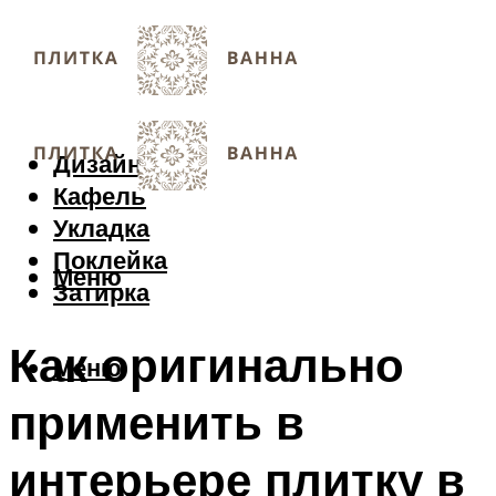
Дизайн
Кафель
Укладка
Поклейка
Меню
Затирка
Как оригинально
Меню
применить в
интерьере плитку в