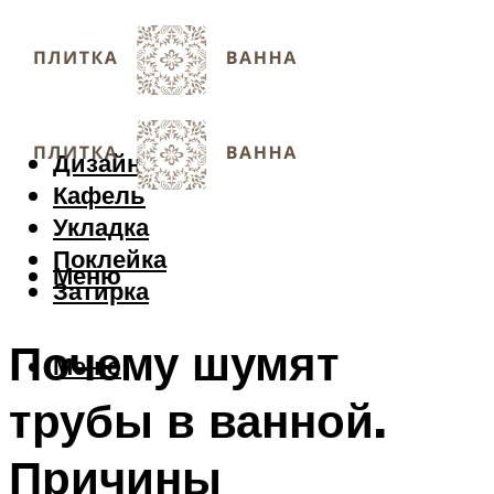
Дизайн
Кафель
Укладка
Поклейка
Меню
Затирка
Почему шумят
Меню
трубы в ванной.
Причины