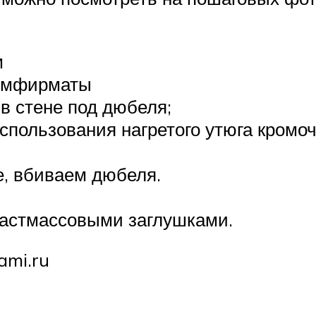
м
комфирматы
в стене под дюбеля;
спользования нагретого утюга кромоч
е, вбиваем дюбеля.
астмассовыми заглушками.
ami.ru