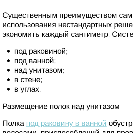
Существенным преимуществом самос
использования нестандартных решен
экономить каждый сантиметр. Систе
под раковиной;
под ванной;
над унитазом;
в стене;
в углах.
Размещение полок над унитазом
Полка
под раковину в ванной
обустр
волосами, приспособлений для прове