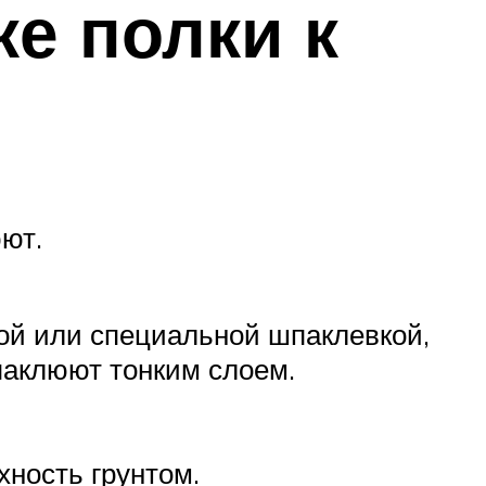
ке полки к
ют.
ой или специальной шпаклевкой,
паклюют тонким слоем.
ность грунтом.