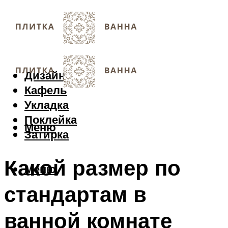
Дизайн
Кафель
Укладка
Поклейка
Меню
Затирка
Какой размер по
Меню
стандартам в
ванной комнате