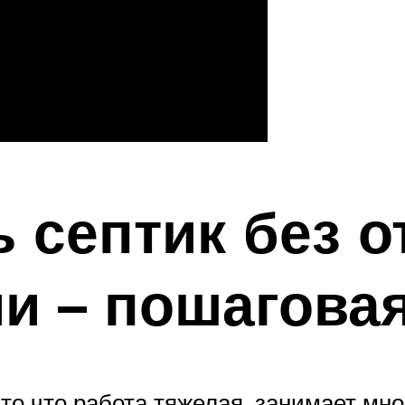
 септик без о
и – пошагова
то что работа тяжелая, занимает мно