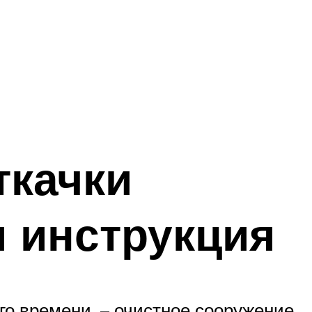
ткачки
я инструкция
го времени, – очистное сооружение