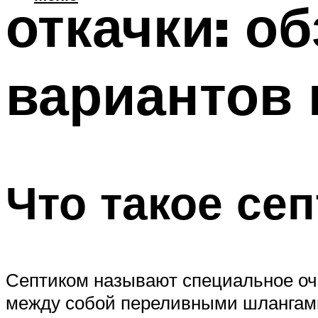
откачки: о
вариантов
Что такое се
Септиком называют специальное очи
между собой переливными шлангами.