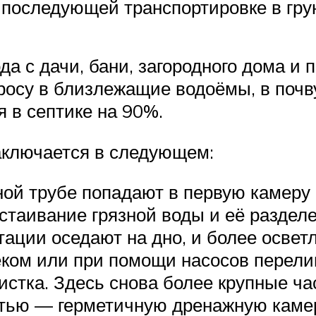
 последующей транспортировке в грун
а с дачи, бани, загородного дома и 
сбросу в близлежащие водоёмы, в поч
 в септике на 90%.
аключается в следующем:
ной трубе попадают в первую камеру
тстаивание грязной воды и её раздел
тации оседают на дно, и более освет
ёком или при помощи насосов перели
истка. Здесь снова более крупные ч
етью — герметичную дренажную камер