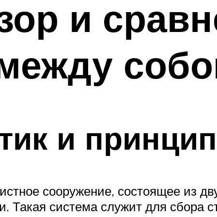
бзор и сравн
 между собо
птик и принци
стное сооружение, состоящее из дву
 Такая система служит для сбора с