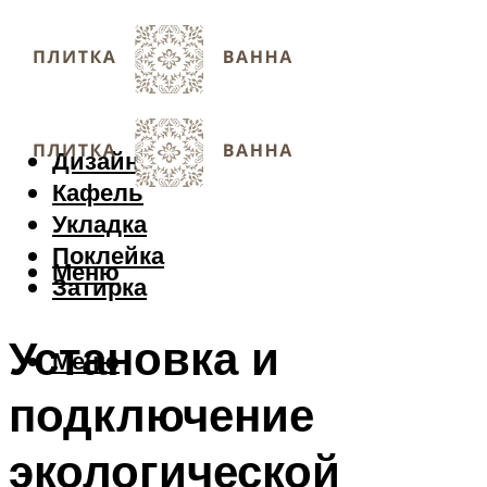
Дизайн
Кафель
Укладка
Поклейка
Меню
Затирка
Установка и
Меню
подключение
экологической