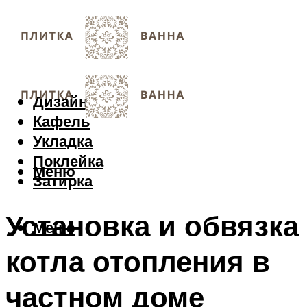
Дизайн
Кафель
Укладка
Поклейка
Меню
Затирка
Установка и обвязка
Меню
котла отопления в
частном доме