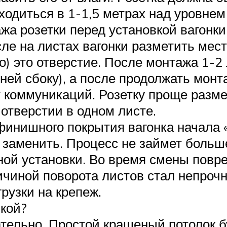
аходиться в 1-1,5 метрах над уровне
жа розетки перед установкой вагонк
ле на листах вагонки разметить мест
о) это отверстие. После монтажа 1-2
к ней сбоку), а после продолжать мон
 коммуникаций. Розетку проще разме
отверстии в одном листе.
финишного покрытия вагонка начала «
 заменить. Процесс не займет больше
ой установки. Во время смены повр
ричиной поворота листов стал непроч
рузки на крепеж.
нкой?
зательно. Простой крашеный потолок 