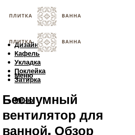
Дизайн
Кафель
Укладка
Поклейка
Меню
Затирка
Бесшумный
Меню
вентилятор для
ванной. Обзор