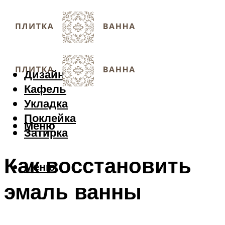
Дизайн
Кафель
Укладка
Поклейка
Меню
Затирка
Как восстановить
Меню
эмаль ванны