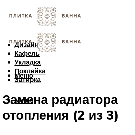
Дизайн
Кафель
Укладка
Поклейка
Меню
Затирка
Замена радиатора
Меню
отопления (2 из 3)