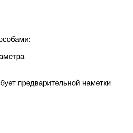
особами:
иаметра
бует предварительной наметки