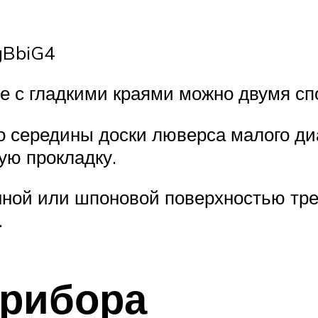
gBbiG4
е с гладкими краями можно двумя сп
о середины доски люверса малого д
ую прокладку.
нной или шпоновой поверхностью тре
.
прибора