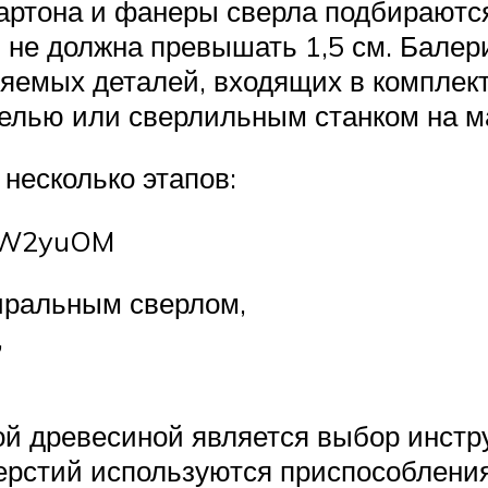
артона и фанеры сверла подбираютс
 не должна превышать 1,5 см. Балер
няемых деталей, входящих в комплек
елью или сверлильным станком на м
несколько этапов:
4FW2yuOM
иральным сверлом,
,
й древесиной является выбор инстру
верстий используются приспособления