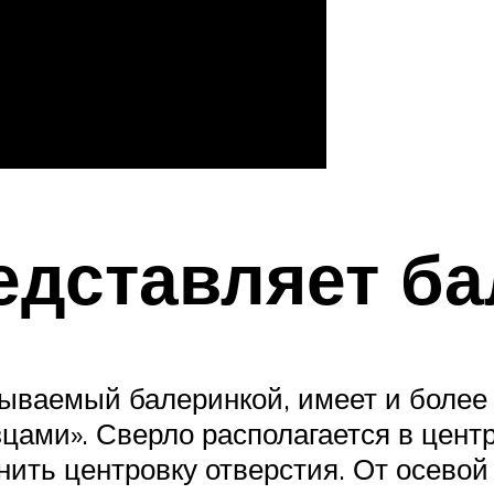
едставляет б
зываемый балеринкой, имеет и более
зцами». Сверло располагается в цент
нить центровку отверстия. От осевой