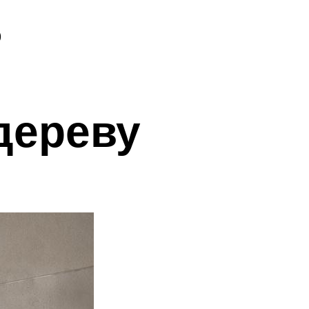
ь
дереву