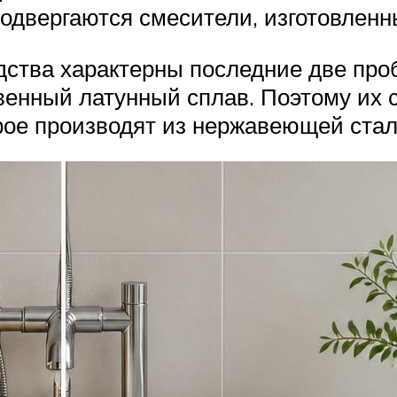
одвергаются смесители, изготовленны
дства характерны последние две про
венный латунный сплав. Поэтому их с
орое производят из нержавеющей стал