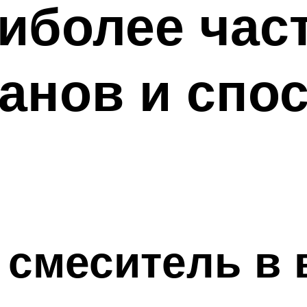
иболее час
анов и спо
я
 смеситель в 