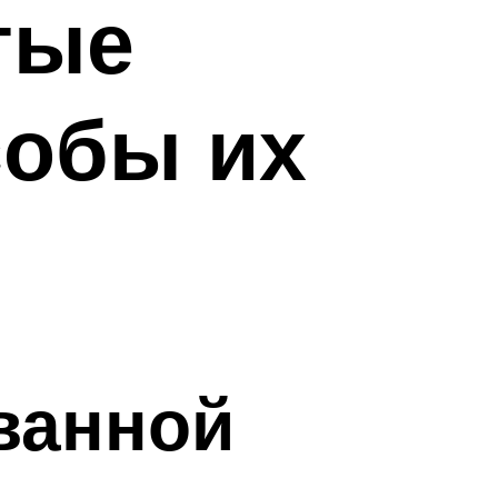
тые
собы их
ванной