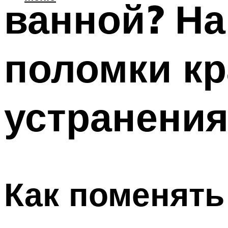
ванной? На
поломки кр
устранени
Как поменять