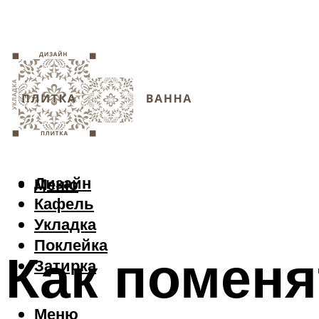
Дизайн
Меню
Кафель
Укладка
Поклейка
Как поменя
Затирка
Меню