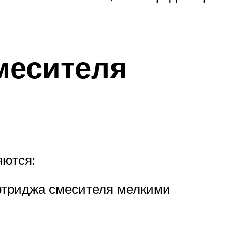
месителя
яются:
артриджа смесителя мелкими