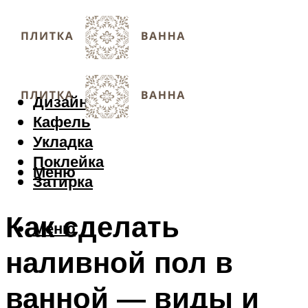
Дизайн
Кафель
Укладка
Поклейка
Меню
Затирка
Как сделать
Меню
наливной пол в
ванной — виды и