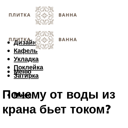
Дизайн
Кафель
Укладка
Поклейка
Меню
Затирка
Почему от воды из
Меню
крана бьет током?