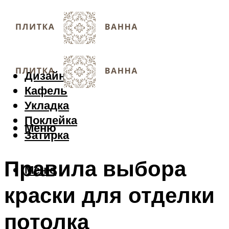
Дизайн
Кафель
Укладка
Поклейка
Меню
Затирка
Правила выбора
Меню
краски для отделки
потолка