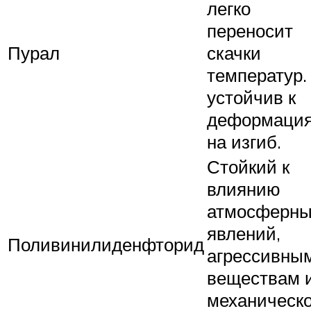
легко
переносит
Пурал
скачки
температур.
устойчив к
деформаци
на изгиб.
Стойкий к
влиянию
атмосферны
явлений,
Поливинилиденфторид
агрессивны
веществам 
механическ