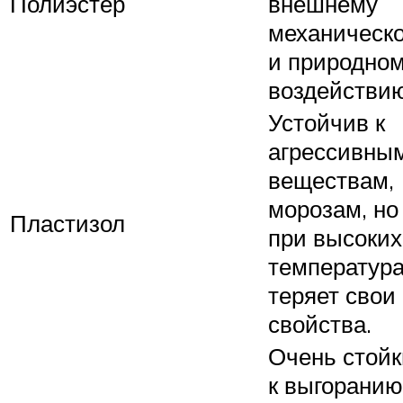
Полиэстер
внешнему
механическ
и природно
воздействию
Устойчив к
агрессивны
веществам,
морозам, но
Пластизол
при высоких
температур
теряет свои
свойства.
Очень стой
к выгоранию