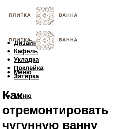
Дизайн
Кафель
Укладка
Поклейка
Меню
Затирка
Как
Меню
отремонтировать
чугунную ванну