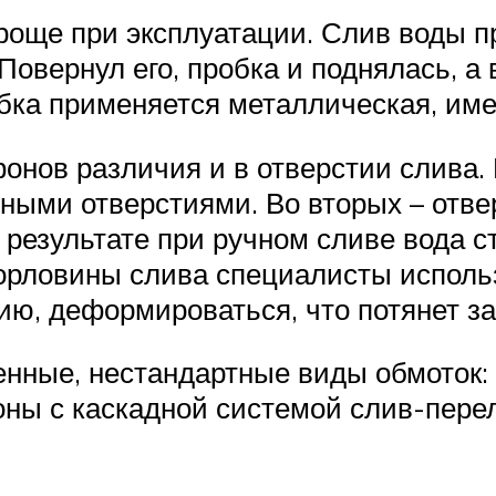
роще при эксплуатации. Слив воды п
Повернул его, пробка и поднялась, а 
обка применяется металлическая, им
онов различия и в отверстии слива.
ными отверстиями. Во вторых – отве
результате при ручном сливе вода с
орловины слива специалисты использ
тию, деформироваться, что потянет за
енные, нестандартные виды обмоток:
оны с каскадной системой слив-пере