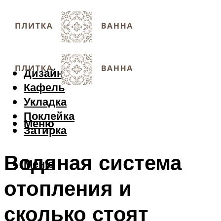
Дизайн
Кафель
Укладка
Поклейка
Меню
Затирка
Водяная система
Меню
отопления и
сколько стоят