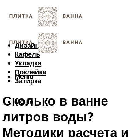
Дизайн
Кафель
Укладка
Поклейка
Меню
Затирка
Сколько в ванне
Меню
литров воды?
Методики расчета и