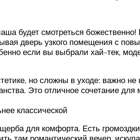
чаша будет смотреться божественно!
крывая дверь узкого помещения с по
бенно если вы выбрали хай-тек, мод
етике, но сложны в уходе: важно не 
нства. Это отличное сочетание для 
ьнее классической
щерба для комфорта. Есть громоздки
ить там романтический вечер, искупа